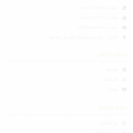
هاتف: 96264716800
فاكس: 96264716700
info@dnc-factory.com
الأردن – عمان شارع المطار القسطل الصناعية
مواقع التواصل
فيسبوك
انستاجرام
يوتيوب
خارطة الموقع
عن الشركة
شهادات الجودة