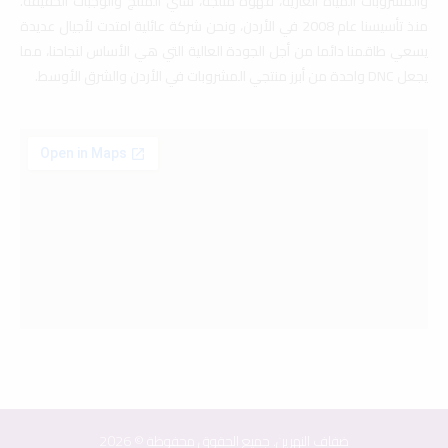
والمشروبات المياه الغازية، قهوة مثلجة، شاي المثلج والوجبات الخفيفة.
منذ تأسيسنا عام 2008 في الأردن، ونحن شركة عائلية امتدت لأجيال عديدة
يسعي طاقمنا دائما من أجل الجودة العالية التي هي الأساس لنجاحنا، مما
يجعل DNC واحدة من أبرز منتجي المشروبات في الأردن والشرق الأوسط.
ضفاف النهرين. جميع الحقوق محفوظة © 2026