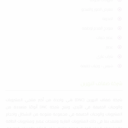
معرض الصور والفيديو
المدونة
نموذج التقدم لوظيفة
عصير حبيبات
عصير
شراب غازي
شيبس - وجبات خفيفة
شركة ضفاف النهرين
شركة ضفاف النهرين (DNC) هي واحدة من أكبر منتجي المشروبات
والوجبات الخفيفة في الأردن، وتنتج شركة DNC أنواعًا متعددة من
المشروبات والوجبات الخفيفة في مجموعة متنوعة من الاشكال واحجام
التغليف بما في ذلك المشروبات الغازية ومنتجات عصير ومشروبات الطاقة