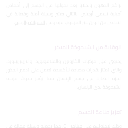
تراكم الدهون بالخلايا بعد تحولها في الجسم إلى أحماض
أمينية تسمى أرجينين، بالتالي يعتبر وسيلة آمنة وفعالة في
التخلص من الوزن غير المرغوب فيه وفي
الحميات والرجيم
.
الوقاية من الشيخوخة المبكر
يحتوي على مركبات الكاروتين والفلافونويد، والتريتيربينويد،
والتي تمتاز بقدرات مضادة للأكسدة تعمل على تدمير الجذور
الحرة الضارة في جسم الإنسان مما يؤخر حدوث مرحلة
الشيخوخة لدى الإنسان.
تعزيز مناعة الجسم
وذلك لاحتواءه على
فيتامين C
، مما يجعله وسيلة فعالة في