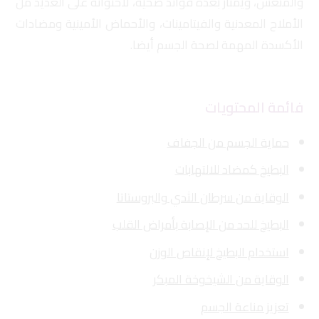
والمنعش، ويمتاز بعدة فوائد صحية، لاحتوائه على العديد من
الأملاح المعدنية والفيتامينات، والأحماض الأمينية ومضادات
الأكسدة المهمة لصحة الجسم أيضا.
فائمة المحتويات
حماية الجسم من الجفاف
البطيخ كمضاد للالتهابات
الوقاية من سرطان الثدي والبروستاتا
البطيخ للحد من الإصابة بأمراض القلب
استخدام البطيخ لإنقاص الوزن
الوقاية من الشيخوخة المبكر
تعزيز مناعة الجسم