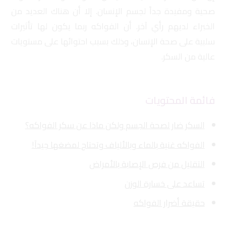
صحية ومفيدة جداً لجسم الإنسان. إلا أن هناك العديد من
الخبراء لديهم رأي آخر. أن الفواكه ربما يكون لها تأثيرات
سلبية على صحة الإنسان، وذلك بسبب احتوائها على مستويات
عالية من السكر.
فائمة المحتويات
السكر ضار لصحة الجسم ولكن ماذا عن سكر الفواكه؟
الفواكه غنية بالماء وبالألياف وتحتاج لمضغها جيدآ!
التقليل من فرص الإصابة بالأمراض
تساعد على خسارة الوزن
حقيقة أضرار الفواكه