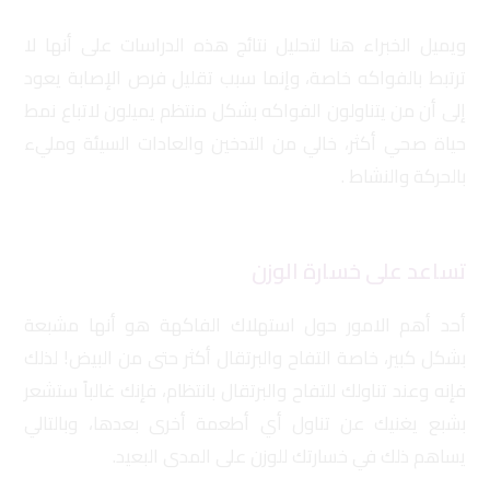
ويميل الخبراء هنا لتحليل نتائج هذه الدراسات على أنها لا
ترتبط بالفواكه خاصة، وإنما سبب تقليل فرص الإصابة يعود
إلى أن من يتناولون الفواكه بشكل منتظم يميلون لاتباع نمط
حياة صحي أكثر، خالي من التدخين والعادات السيئة ومليء
بالحركة والنشاط .
تساعد على خسارة الوزن
أحد أهم الامور حول استهلاك الفاكهة هو أنها مشبعة
بشكل كبير، خاصة التفاح والبرتقال أكثر حتى من البيض! لذلك
فإنه وعند تناولك للتفاح والبرتقال بانتظام، فإنك غالباً ستشعر
بشبع يغنيك عن تناول أي أطعمة أخرى بعدها، وبالتالي
يساهم ذلك في خسارتك للوزن على المدى البعيد.