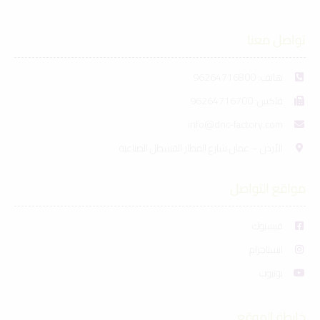
تواصل معنا
هاتف: 96264716800
فاكس: 96264716700
info@dnc-factory.com
الأردن – عمان شارع المطار القسطل الصناعية
مواقع التواصل
فيسبوك
انستاجرام
يوتيوب
خارطة الموقع