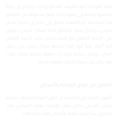
تعتبر الفواكه غنية بالألياف الغذائية والماء، وتحتاج إلى وقتاً
لمضغها إضافة إلى بلعها. وذلك يجعل محتواها من الفركتوز
يتم امتصاصه عبر الأمعاء لينتقل في الدم إلى الكبد بشكل
تدريجي، ودخول سكر الفركتوز الكبد بشكل تدريجي، يسهل
على الجسم التعامل مع السكر بشكل يجنب الجسم التعرض
لأية أضرار. كما أنها تعتبر مشبعة بشكل خاص. على سبيل
المثال، بإمكان تفاحة كبيرة أن تشعرك بالشبع بشكل كبير ،
مما يقلل من شهيتك لتناول الطعام بعدها.
التقليل من فرص الإصابة بالأمراض
أظهرت العديد من الدراسات أن تناول الفواكه بانتظام يساهم
بشكل كبير في تقليل فرص الإصابة ببعض الأمراض، مثل:
السكري عند النساء فقط، وأمراض القلب والجلطات.