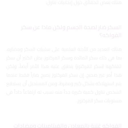
هناك بعض الحقائق حول إيجابيات تناول:
السكر ضار لصحة الجسم ولكن ماذا عن سكر
الفواكه؟
هناك العديد من الأدلة العلمية على سلبيات السكر ومضاره،
بما في ذلك سكر المائدة وسكر الفركتوز. يظن الكثير أن سكر
الفاكهة (سكر الفركتوز) ينطبق عليه هذا الأمر أيضاً، ولكن
هذا أمر غير صحيح. إن سكر الفركتوز يصبح ضاراً فقط عندما
يتم استهلاكه بشكل كبير ومفرط، ومن المستحيل أن يستطيع
الشخص تناول كمية كبيرة جداً منه تسبب له ارتفاعاً حاداً في
مستويات سكر الفركتوز.
الفواكه غنية بالمعادن والفيتامينات ومضادات