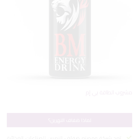
مشروب الطاقة بي إم
دان
لماذا ضفاف النهرين؟
تعد شركة ومصنع ضفاف النهرين للصناعات الغذائية