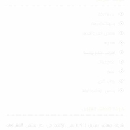
عن الشركة
شهادات الجودة
معرض الصور والفيديو
المدونة
نموذج التقدم لوظيفة
عصير حبيبات
عصير
شراب غازي
شيبس - وجبات خفيفة
شركة ضفاف النهرين
شركة ضفاف النهرين (DNC) هي واحدة من أكبر منتجي المشروبات