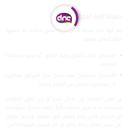
حقيقة أضرار الفواكه
مع أنها تعتبر صحية إلا أن هناك بعض الحالات قد تجعلها
ضارة للبعض، ومنها:
الأشخاص الذين يتبعون حمية الكيتو ، أو حمية منخفضة
السعرات.
الأشخاص المصابون بعدم تحمل سكر الفركتوز، فتناولها
قد يسبب لهم مشاكل في الهضم عديدة.
إن تناول الفواكه على شكل عصير أو حتى تناول الفواكه
المجففة قد لا يكون صحيحا دائماً، خاصة العصائر المتواجدة
في السوق والتي يزعم البعض أنها طبيعية، ولكنها تحتوي
على سكر مضاف وضار، وحتى لو كان العصير طبيعياً بالكامل،