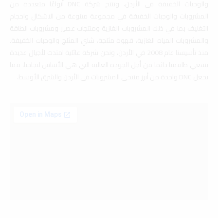
والوجبات الخفيفة في الأردن، وتنتج شركة DNC أنواعًا متعددة من
المشروبات والوجبات الخفيفة في مجموعة متنوعة من الاشكال واحجام
التغليف بما في ذلك المشروبات الغازية ومنتجات عصير ومشروبات الطاقة
والمشروبات المياه الغازية، قهوة مثلجة، شاي المثلج والوجبات الخفيفة.
منذ تأسيسنا عام 2008 في الأردن، ونحن شركة عائلية امتدت لأجيال عديدة
يسعي طاقمنا دائما من أجل الجودة العالية التي هي الأساس لنجاحنا، مما
يجعل DNC واحدة من أبرز منتجي المشروبات في الأردن والشرق الأوسط.