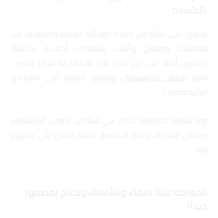
الأكسدة
تحتوي على الكثير من المواد الغذائية الهامة والضرورية. من
فيتامينات ومعادن وألياف ومضادات أكسدة مختلفة.
وتحتوي أيضا على نوع خاص من الألياف، له فوائد كثيرة ،
منها (
خفض الكولسترول
، وخفض القدرة على امتصاص
الكربوهيدرات).
وما يميزها احتواؤها الكبير على فيتامين C ومن البوتاسيوم
وحمض الفوليك والذي لا يحصل غالبية الناس على حاجتهم
منه.
الفواكه غنية بالماء وبالألياف وتحتاج لمضغها
جيدآ!