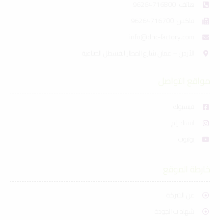
هاتف: 96264716800
فاكس: 96264716700
info@dnc-factory.com
الأردن – عمان شارع المطار القسطل الصناعية
مواقع التواصل
فيسبوك
انستاجرام
يوتيوب
خارطة الموقع
عن الشركة
شهادات الجودة