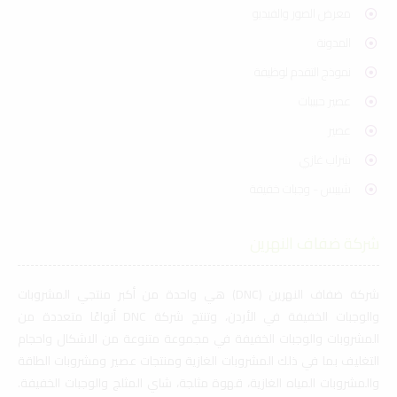
معرض الصور والفيديو
المدونة
نموذج التقدم لوظيفة
عصير حبيبات
عصير
شراب غازي
شيبس - وجبات خفيفة
شركة ضفاف النهرين
شركة ضفاف النهرين (DNC) هي واحدة من أكبر منتجي المشروبات
والوجبات الخفيفة في الأردن، وتنتج شركة DNC أنواعًا متعددة من
المشروبات والوجبات الخفيفة في مجموعة متنوعة من الاشكال واحجام
التغليف بما في ذلك المشروبات الغازية ومنتجات عصير ومشروبات الطاقة
والمشروبات المياه الغازية، قهوة مثلجة، شاي المثلج والوجبات الخفيفة.