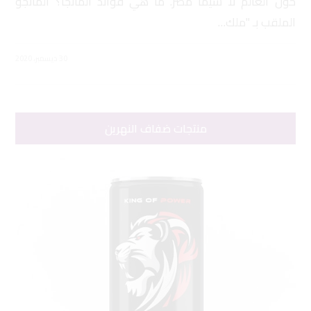
حول العالم لا سيما مصر. ما هي فوائد المانجا؟ المانجو
الملقب بـ "ملك…
30 ديسمبر، 2020
منتجات ضفاف النهرين