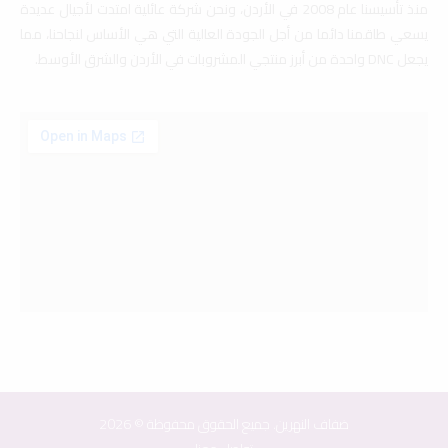
منذ تأسيسنا عام 2008 في الأردن، ونحن شركة عائلية امتدت لأجيال عديدة
يسعي طاقمنا دائما من أجل الجودة العالية التي هي الأساس لنجاحنا، مما
يجعل DNC واحدة من أبرز منتجي المشروبات في الأردن والشرق الأوسط.
ضفاف النهرين. جميع الحقوق محفوظة © 2026